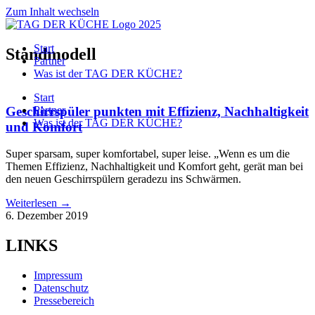
Zum Inhalt wechseln
Start
Standmodell
Partner
Was ist der TAG DER KÜCHE?
Start
Geschirrspüler punkten mit Effizienz, Nachhaltigkeit
Partner
Was ist der TAG DER KÜCHE?
und Komfort
Super sparsam, super komfortabel, super leise. „Wenn es um die
Themen Effizienz, Nachhaltigkeit und Komfort geht, gerät man bei
den neuen Geschirrspülern geradezu ins Schwärmen.
Weiterlesen →
6. Dezember 2019
LINKS
Impressum
Datenschutz
Pressebereich