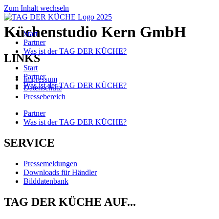
Zum Inhalt wechseln
Küchenstudio Kern GmbH
Start
Partner
Was ist der TAG DER KÜCHE?
LINKS
Start
Partner
Impressum
Was ist der TAG DER KÜCHE?
Datenschutz
Pressebereich
Partner
Was ist der TAG DER KÜCHE?
SERVICE
Pressemeldungen
Downloads für Händler
Bilddatenbank
TAG DER KÜCHE AUF...